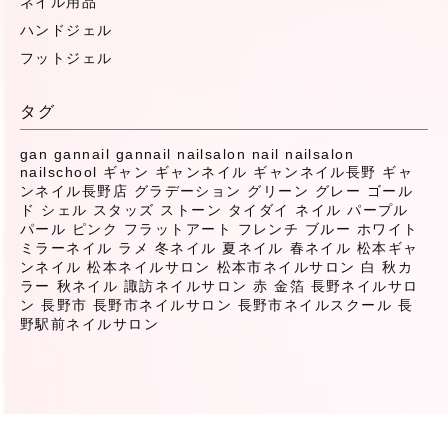
ネイル用品
ハンドジェル
フットジェル
タグ
gan
gannail
gannail nailsalon
nail
nailsalon
nailschool
ギャン
ギャンネイル
ギャンネイル長野
ギャ
ンネイル長野店
グラデーション
グリーン
グレー
ゴール
ド
シェル
スタッズ
ストーン
タイダイ
ネイル
パープル
パール
ピンク
フラットアート
フレンチ
ブルー
ホワイト
ミラーネイル
ラメ
冬ネイル
夏ネイル
春ネイル
松本ギャ
ンネイル
松本ネイルサロン
松本市ネイルサロン
白
秋カ
ラー
秋ネイル
諏訪ネイルサロン
赤
金箔
長野ネイルサロ
ン
長野市
長野市ネイルサロン
長野市ネイルスクール
長
野駅前ネイルサロン