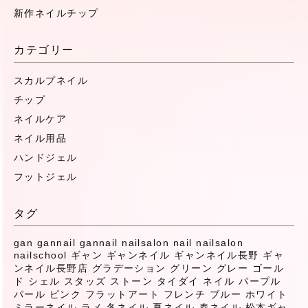
新作ネイルチップ
カテゴリー
スカルプネイル
チップ
ネイルケア
ネイル用品
ハンドジェル
フットジェル
タグ
gan
gannail
gannail nailsalon
nail
nailsalon
nailschool
ギャン
ギャンネイル
ギャンネイル長野
ギャ
ンネイル長野店
グラデーション
グリーン
グレー
ゴール
ド
シェル
スタッズ
ストーン
タイダイ
ネイル
パープル
パール
ピンク
フラットアート
フレンチ
ブルー
ホワイト
ミラーネイル
ラメ
冬ネイル
夏ネイル
春ネイル
松本ギャ